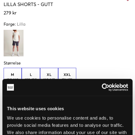
LILLA
SHORTS
-
GUTT
279 kr
Farge
:
Lilla
Størrelse
M
L
XL
XXL
138-143
150-155
162-167
174-179
Kun
1
igjen
This website uses cookies
Opplevd størrelse
We use cookies to personalise content and ads, to
Liten
Riktig
Stor
provide social media features and to analyse our traffic.
We also share information about your use of our site with
STØRRELSESTABELL