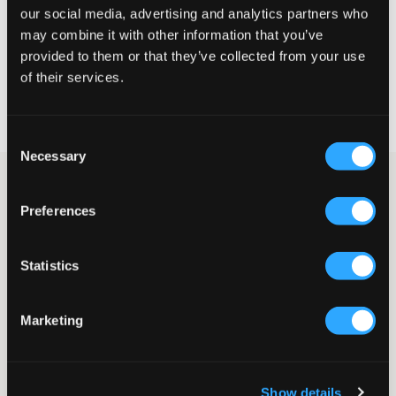
our social media, advertising and analytics partners who
VELG EN STØRRELSE
may combine it with other information that you’ve
provided to them or that they’ve collected from your use
of their services.
Rask levering
Fri frakt over 999 kr
Retur- og bytterett i 60 dager
Consent
Necessary
Selection
Joggeshorts fra Champion. Det finnes lommer på siden, og i
midjen er det strikk og snøring. Merkets logo er brodert ton-i-ton
Preferences
og er plassert på benet. Disse shortsene er perfekte for
hverdagsbruk. Match dem gjerne med en T-skjorte for et
komplett sett.
Statistics
Joggeshorts
Strikk
Snøring
Marketing
Sidelommer
Broderi
Normal passform
Supplier color/color code
:
NINE IRON
Show details