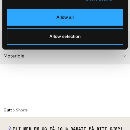
SKU
:
138134-002
Allow all
Vaskeråd
:
Allow selection
Washing advice
Materiale
Gutt
Shorts
BLI MEDLEM OG FÅ 10 % RABATT PÅ DITT KJØP!