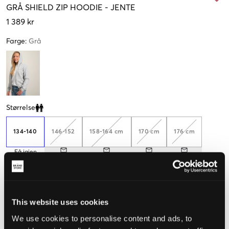
GRÅ
SHIELD ZIP HOODIE
-
JENTE
1 389 kr
Farge
:
Grå
Størrelse
Clone modal
134-140
146-152
158-164 cm
170 cm
176 cm
Få igjen
Opplevd størrelse
This website uses cookies
Liten
Riktig
Stor
We use cookies to personalise content and ads, to
STØRRELSESTABELL