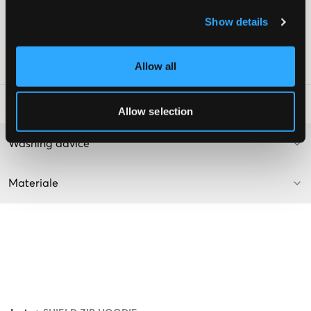
Farge: 094 Light Grey Melange
Show details
Denne teksten er AI-generert
Supplier color/color code
:
GRÅANGE
SKU
:
130448-003
Allow all
Vaskeråd
:
Allow selection
Washing advice
Materiale