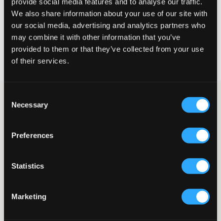
provide social media features and to analyse our traffic.
We also share information about your use of our site with
VELG EN STØRRELSE
our social media, advertising and analytics partners who
may combine it with other information that you’ve
Rask levering
provided to them or that they’ve collected from your use
Fri frakt over 999 kr
of their services.
Retur- og bytterett i 60 dager
Consent
Lys grå zip-hoodie fra Gant. På siden av glidelåsen er det
Necessary
Selection
lommer. Passformen er normal. Merkets logo er brodert og
plassert på brystet. Ribbestrikkede mansjetter finnes nederst og
ved ermeendene. En zip-hoodie er et allsidig plagg som
Preferences
fungerer godt til skole, fritid og trening. Hoodien kan enkelt
matches med jeans, joggere eller shorts for å skape både
avslappede og sporty antrekk
Statistics
Zip-hoodie
Hette
Normal passform
Marketing
Ribbestrikkede mansjetter
Broderi
Lommer