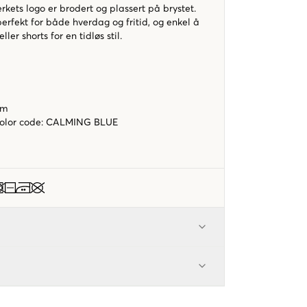
erkets logo er brodert og plassert på brystet.
rfekt for både hverdag og fritid, og enkel å
er shorts for en tidløs stil.
rm
color code
:
CALMING BLUE