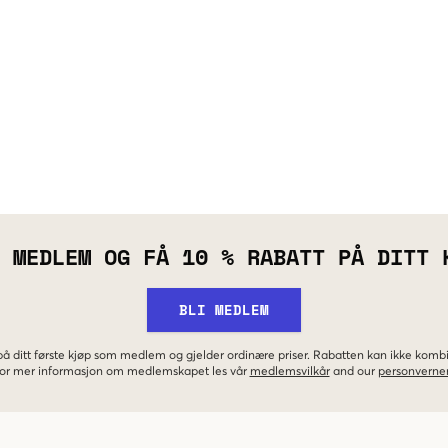
 MEDLEM OG FÅ 10 % RABATT PÅ DITT 
BLI MEDLEM
 på ditt første kjøp som medlem og gjelder ordinære priser. Rabatten kan ikke kom
 For mer informasjon om medlemskapet les vår
medlemsvilkår
and our
personverner