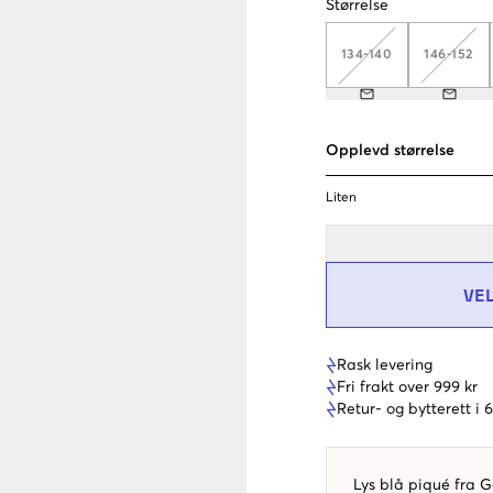
Størrelse
134-140
146-152
Opplevd størrelse
Liten
VE
Rask levering
Fri frakt over 999 kr
Retur- og bytterett i
Lys blå piqué fra 