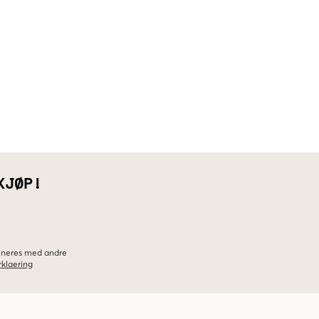
KJØP!
bineres med andre
klaering