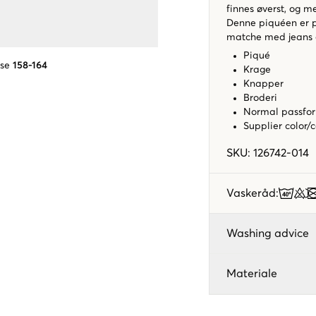
finnes øverst, og m
Denne piquéen er pe
matche med jeans ell
Piqué
lse
158-164
Krage
Knapper
Broderi
Normal passfo
Supplier color/
SKU
:
126742-014
Vaskeråd
:
Washing advice
Materiale