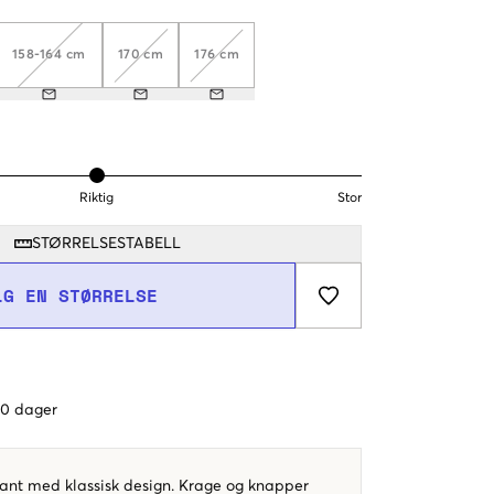
158-164 cm
170 cm
176 cm
Riktig
Stor
STØRRELSESTABELL
LG EN STØRRELSE
 60 dager
Gant med klassisk design. Krage og knapper