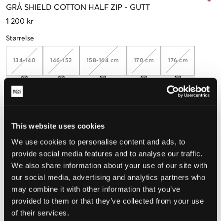
GRÅ
SHIELD COTTON HALF ZIP
-
GUTT
1 200 kr
Størrelse
134-140
146-152
158-164 cm
170 cm
176 cm
Opplevd størrelse
This website uses cookies
Liten
Riktig
Stor
We use cookies to personalise content and ads, to
STØRRELSESTABELL
provide social media features and to analyse our traffic.
We also share information about your use of our site with
VELG EN STØRRELSE
our social media, advertising and analytics partners who
may combine it with other information that you’ve
Rask levering
provided to them or that they’ve collected from your use
Fri frakt over 999 kr
of their services.
Retur- og bytterett i 60 dager