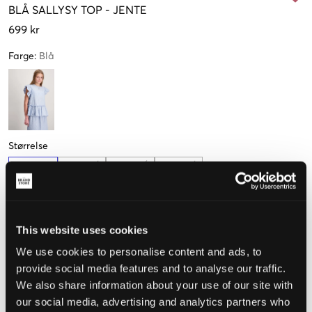
BLÅ
SALLYSY TOP
-
JENTE
699 kr
Farge
:
Blå
Størrelse
140 cm
152 cm
164 cm
176 cm
Kun
3
igjen
This website uses cookies
Opplevd størrelse
We use cookies to personalise content and ads, to
provide social media features and to analyse our traffic.
Liten
Riktig
Stor
We also share information about your use of our site with
our social media, advertising and analytics partners who
STØRRELSESTABELL