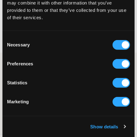
may combine it with other information that you’ve
provided to them or that they’ve collected from your use
VELG EN STØRRELSE
of their services.
Rask levering
Consent
Fri frakt over 999 kr
Necessary
Retur- og bytterett i 60 dager
Selection
Stripete topp fra Sofie Schnoor. Toppen har volangermer samt
Preferences
en volang nederst. Halsringningen er rund med en knapp i
ryggen.
Statistics
Topp
Volangermer
Volang
Marketing
Rund halsringning
Normal passform
Supplier color/color code
:
Light Blue striped
SKU
:
142660-001
Show details