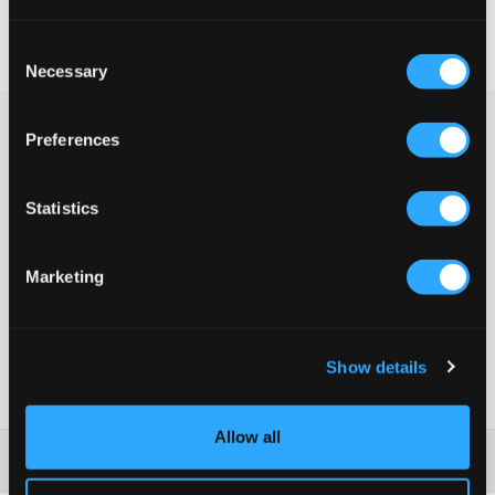
Rask levering
Fri frakt over 999 kr
Consent
Retur- og bytterett i 60 dager
Necessary
Selection
Sorte joggesko fra Adidas i modellen Runfalcon 3.0 K. Skoene
Preferences
har en hvit gummisåle, og sålehøyden er 3,5 cm. Overdelen er i
tekstil, og sålen er i gummi. Disse skoene passer både til trening
og til hverdags.
Statistics
Sko
Snøring
Gummisåle
Marketing
Cloudfoam-såle
Sålehøyde: 3,5 cm
Farge: Core Black / Cloud White / Core Black
Supplier color/color code
:
CBLACK/FTWWHT/CBLACK
Show details
SKU
:
137821-001
Allow all
Washing advice