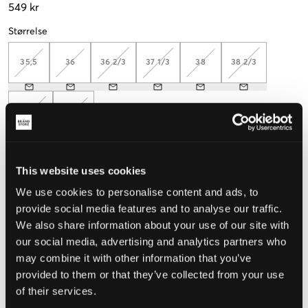
549 kr
Størrelse
35,5
36
36 2/3
37 1/3
38
38 2/3
39 1/3
40
Mål foten for å velge riktig størrelse
This website uses cookies
Opplevd størrelse
We use cookies to personalise content and ads, to
provide social media features and to analyse our traffic.
Liten
Riktig
Stor
We also share information about your use of our site with
our social media, advertising and analytics partners who
STØRRELSESTABELL
may combine it with other information that you’ve
VELG EN STØRRELSE
provided to them or that they’ve collected from your use
of their services.