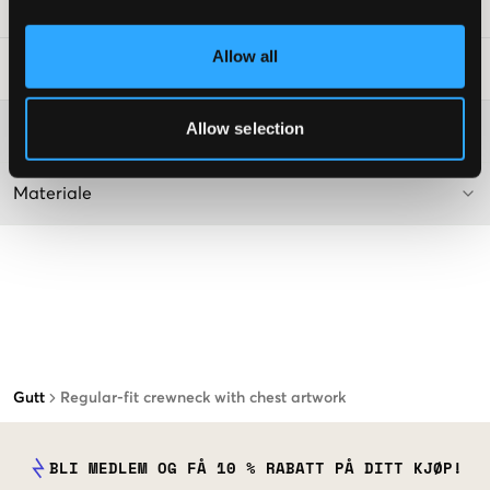
SKU
:
137688-001
Allow all
Vaskeråd
:
Allow selection
Washing advice
Materiale
Gutt
Regular-fit crewneck with chest artwork
BLI MEDLEM OG FÅ 10 % RABATT PÅ DITT KJØP!