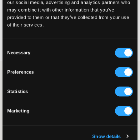
our social media, advertising and analytics partners who
STØRRELSESTABELL
may combine it with other information that you’ve
provided to them or that they’ve collected from your use
VELG EN STØRRELSE
of their services.
Rask levering
Consent
Fri frakt over 999 kr
Necessary
Retur- og bytterett i 60 dager
Selection
Preferences
Grønn sweatshirt fra Scotch & Soda. Genseren har rund hals og
en normal passform. Det er mansjetter ved ermelinningene og
nederkanten. En allsidig genser som passer perfekt til skolen.
Trykk og merkets logo er plassert foran.
Statistics
Sweatshirt
Rund hals
Marketing
Mansjetter
Normal passform
Trykk
Supplier color/color code
:
DARK GREEN
Show details