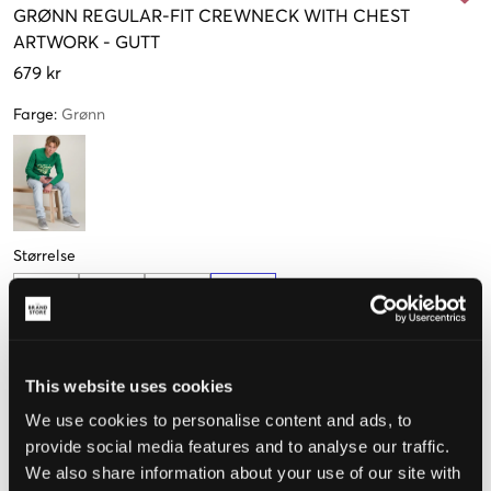
GRØNN
REGULAR-FIT CREWNECK WITH CHEST
ARTWORK
-
GUTT
679 kr
Farge
:
Grønn
Størrelse
10 år
12 år
14 år
16 år
140 cm
152 cm
164 cm
176 cm
Kun
1
igjen
This website uses cookies
We use cookies to personalise content and ads, to
Opplevd størrelse
provide social media features and to analyse our traffic.
Liten
Riktig
Stor
We also share information about your use of our site with