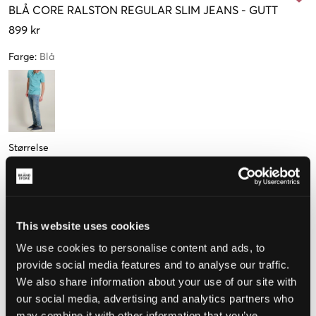
BLÅ
CORE RALSTON REGULAR SLIM JEANS
-
GUTT
899 kr
Farge
:
Blå
Størrelse
10 år
12 år
14 år
16 år
140 cm
152 cm
164 cm
176 cm
Kun
3
Kun
2
igjen
igjen
This website uses cookies
We use cookies to personalise content and ads, to
Opplevd størrelse
provide social media features and to analyse our traffic.
We also share information about your use of our site with
Liten
Riktig
Stor
our social media, advertising and analytics partners who
STØRRELSESTABELL
may combine it with other information that you’ve