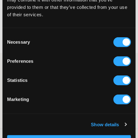
provided to them or that they’ve collected from your use
VELG EN STØRRELSE
of their services.
Rask levering
Consent
Fri frakt over 999 kr
Necessary
Selection
Retur- og bytterett i 60 dager
Preferences
Jeans fra Scotch & Soda i en blå nyanse. Midjen er normalhøy
og bena er rette og smale. Gylfen består av knapp og glidelås.
Jeans
Statistics
Femlommersmodell
Gylf bestående av knapp og glidelås
Rette ben
Marketing
Normalhøy midje
Supplier color/color code
:
Blue Draft
SKU
:
137696-001
Show details
Vaskeråd
: