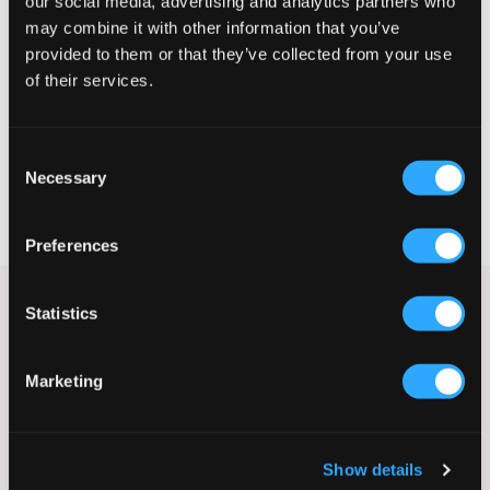
our social media, advertising and analytics partners who
may combine it with other information that you’ve
Liten
Riktig
Stor
provided to them or that they’ve collected from your use
STØRRELSESTABELL
of their services.
VELG EN STØRRELSE
Consent
Necessary
Selection
Rask levering
Fri frakt over 999 kr
Retur- og bytterett i 60 dager
Preferences
Kort grå volangskjørt fra LMTD. Det er strikk i midjen. Dette
Statistics
skjørtet fungerer både til hverdags og til fest.
Skjørt
Volanger
Marketing
Strikk
Fôret
Farge: Sharkskin
Show details
SKU
:
136777-001