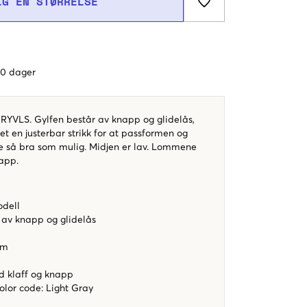
LG EN STØRRELSE
 60 dager
 RYVLS. Gylfen består av knapp og glidelås,
et en justerbar strikk for at passformen og
e så bra som mulig. Midjen er lav. Lommene
napp.
dell
 av knapp og glidelås
rm
k
 klaff og knapp
color code
:
Light Gray