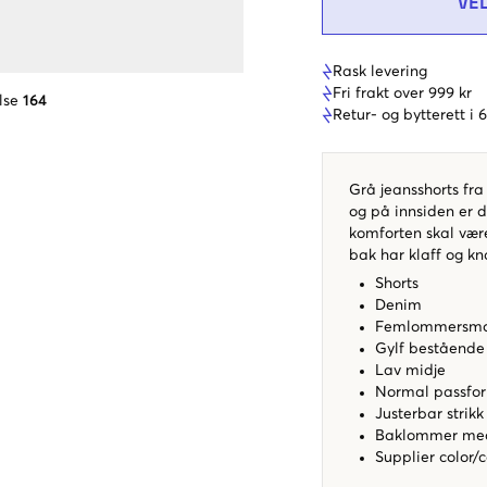
VE
Rask levering
Fri frakt over 999 kr
lse
164
Retur- og bytterett i
Grå jeansshorts fra
og på innsiden er d
komforten skal vær
bak har klaff og k
Shorts
Denim
Femlommersmo
Gylf bestående
Lav midje
Normal passfo
Justerbar strik
Baklommer med
Supplier color/