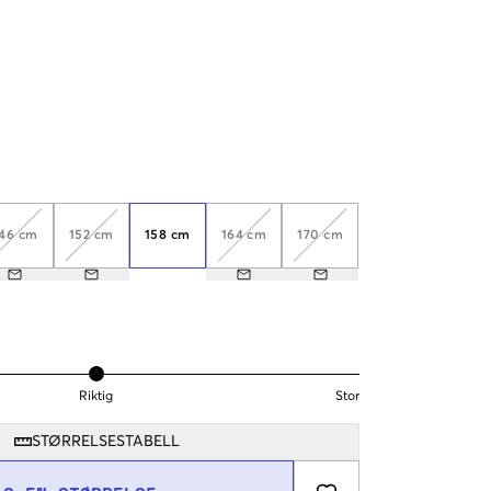
46 cm
152 cm
158 cm
164 cm
170 cm
Riktig
Stor
STØRRELSESTABELL