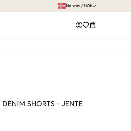
FRI FRAKT 
Norway
/
NOK
Market switch
 DENIM SHORTS
-
JENTE