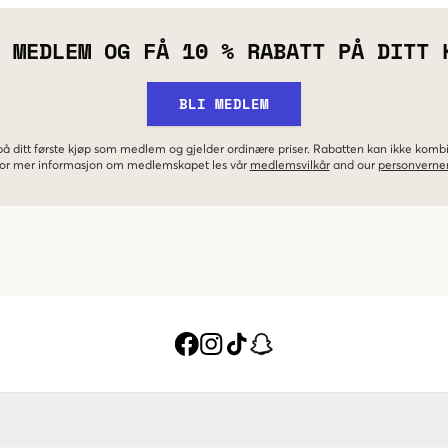
 MEDLEM OG FÅ 10 % RABATT PÅ DITT 
BLI MEDLEM
 på ditt første kjøp som medlem og gjelder ordinære priser. Rabatten kan ikke kom
 For mer informasjon om medlemskapet les vår
medlemsvilkår
and our
personverner