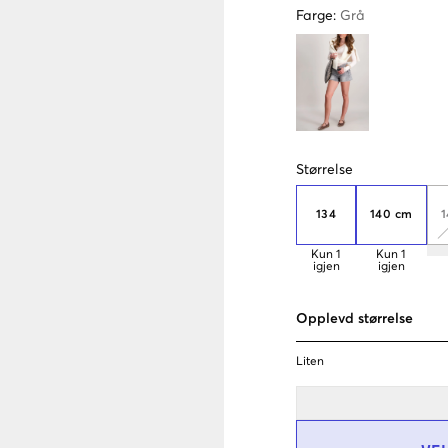
Farge
:
Grå
Størrelse
134
140 cm
1
Kun
1
Kun
1
igjen
igjen
Opplevd størrelse
Liten