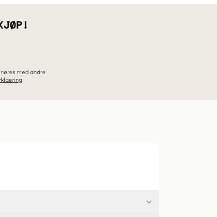
KJØP!
bineres med andre
klaering