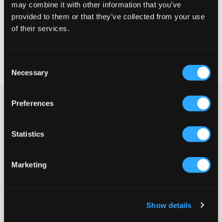
may combine it with other information that you’ve
provided to them or that they’ve collected from your use
VELG EN STØRRELSE
of their services.
Rask levering
Consent
Fri frakt over 999 kr
Necessary
Retur- og bytterett i 60 dager
Selection
Fin skjørt fra D-xel. Skjørtet har folder og er lett utsvingt med
Preferences
justerbar strikk i midjen. Dette skjørtet kan du både pynte opp
og kle ned. Match gjerne dette sammen med en fargerik
overdel.
Statistics
Skjørt
Folder
Marketing
Lett utsvingt
Strikkbånd
Farge: 0003
SKU
:
118514-002
Show details