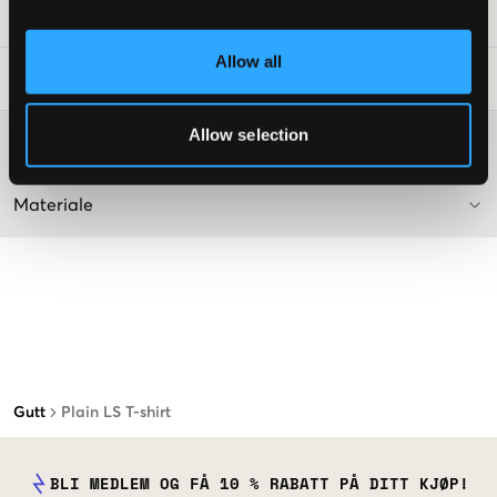
SKU
:
133860-001
Allow all
Vaskeråd
:
Allow selection
Washing advice
Materiale
Gutt
Plain LS T-shirt
BLI MEDLEM OG FÅ 10 % RABATT PÅ DITT KJØP!