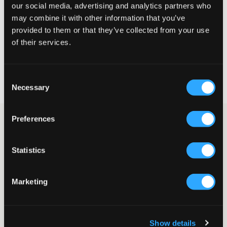
our social media, advertising and analytics partners who
STØRRELSESTABELL
may combine it with other information that you’ve
provided to them or that they’ve collected from your use
VELG EN STØRRELSE
of their services.
Rask levering
Consent
Fri frakt over 999 kr
Necessary
Selection
Retur- og bytterett i 60 dager
Preferences
Hvit langermet T-skjorte fra Lyle & Scott. Denne T-skjorten har
rund hals og ribbestrikkede mansjetter for en behagelig
passform. Profilen på venstre bryst gir et stilig, diskré
Statistics
merkeuttrykk. Perfekt for en avslappet, men likevel stilfull, look.
Langermet T-skjorte
Rund hals
Marketing
Ribbestrikkede mansjetter
Patch
Farge: White
Teksten er AI-generert.
Show details