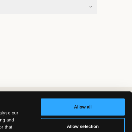
Allow all
alyse our
ing and
Allow selection
r that