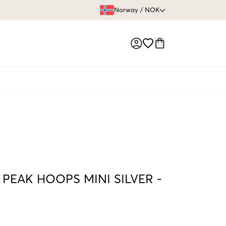
FRI FRAKT 
Norway
/
NOK
Market switch
PEAK HOOPS MINI SILVER
-