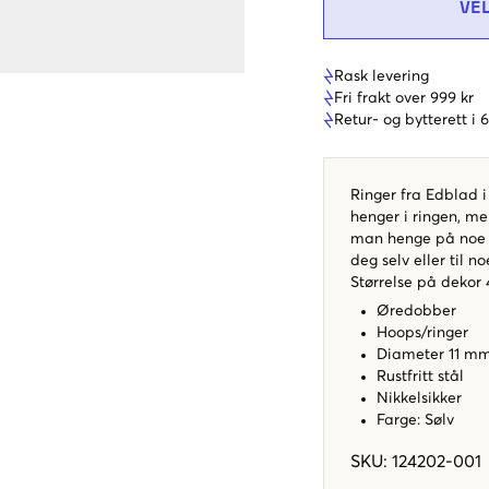
VE
Rask levering
Fri frakt over 999 kr
Retur- og bytterett i
Ringer fra Edblad i 
henger i ringen, me
man henge på noe a
deg selv eller til n
Størrelse på dekor
Øredobber
Hoops/ringer
Diameter 11 m
Rustfritt stål
Nikkelsikker
Farge: Sølv
SKU
:
124202-001