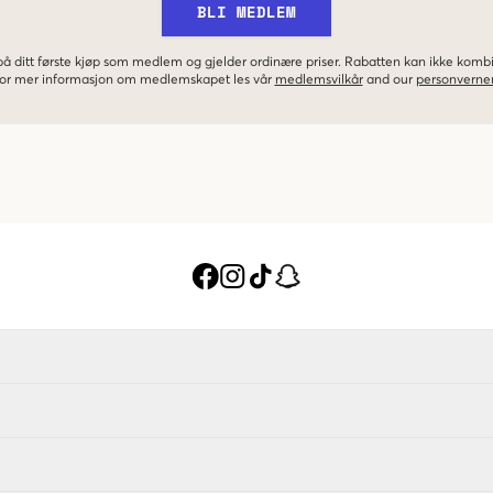
BLI MEDLEM
 på ditt første kjøp som medlem og gjelder ordinære priser. Rabatten kan ikke kom
 For mer informasjon om medlemskapet les vår
medlemsvilkår
and our
personverner