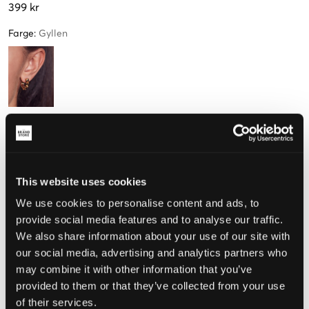
399 kr
Farge
:
Gyllen
Størrelse
One Size
This website uses cookies
We use cookies to personalise content and ads, to
Opplevd størrelse
provide social media features and to analyse our traffic.
We also share information about your use of our site with
Liten
Riktig
Stor
our social media, advertising and analytics partners who
may combine it with other information that you’ve
provided to them or that they’ve collected from your use
VELG EN STØRRELSE
of their services.