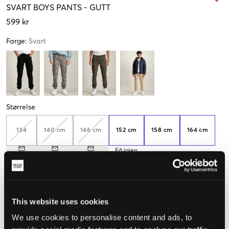
SVART
BOYS PANTS
-
GUTT
599 kr
Farge
:
Svart
Størrelse
134
140 cm
146 cm
152 cm
158 cm
164 cm
Få igjen
170 cm
176 cm
This website uses cookies
Opplevd størrelse
We use cookies to personalise content and ads, to