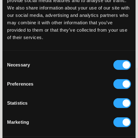
provide social media features and to analyse our traffic.
Liten
Riktig
Stor
We also share information about your use of our site with
STØRRELSESTABELL
our social media, advertising and analytics partners who
may combine it with other information that you’ve
VELG EN STØRRELSE
provided to them or that they’ve collected from your use
of their services.
Rask levering
Fri frakt over 999 kr
Consent
Retur- og bytterett i 60 dager
Necessary
Selection
Svarte bukser fra Garcia. Buksenes modell er cargo. Ved midjen
Preferences
er det strikk med snøring, og nederst er det mansjetter. Midjen er
normalhøy, og bena smalner av nederst. Disse buksene er et
perfekt alternativ til jeans.
Statistics
Bukser
Strikk
Snøring
Marketing
Cargo-modell
Mansjett
Smalnende ben