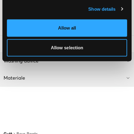
Normalhøy midje
Show details
Farge: 1755 Off black
Supplier color/color code
:
off black
SKU
:
119763-001
Allow all
Vaskeråd
:
Allow selection
Washing advice
Materiale
Gutt
Boys Pants