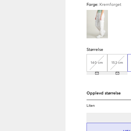
Farge
:
Kremfarget
Størrelse
140 cm
152 cm
Opplevd størrelse
Liten