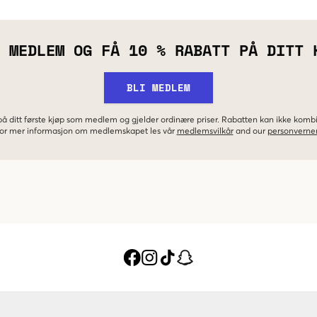
 MEDLEM OG FÅ 10 % RABATT PÅ DITT 
BLI MEDLEM
 på ditt første kjøp som medlem og gjelder ordinære priser. Rabatten kan ikke kom
 For mer informasjon om medlemskapet les vår
medlemsvilkår
and our
personverner