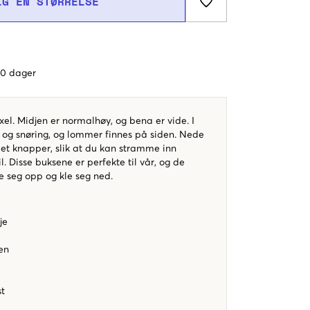
LG EN STØRRELSE
 60 dager
el. Midjen er normalhøy, og bena er vide. I
k og snøring, og lommer finnes på siden. Nede
et knapper, slik at du kan stramme inn
l. Disse buksene er perfekte til vår, og de
le seg opp og kle seg ned.
je
en
st