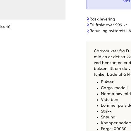
VE
Rask levering
Fri frakt over 999 kr
lse
16
Retur- og bytterett i
Cargobukser fra D-x
midjen er det strik
ved benkanten er d
buksen litt om du vi
funker både til å k
Bukser
Cargo-modell
Normalhøy mid
Vide ben
Lommer på sid
Strikk
Snøring
Knapper neder
Farge: 00030