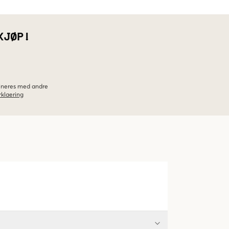
KJØP!
bineres med andre
klaering