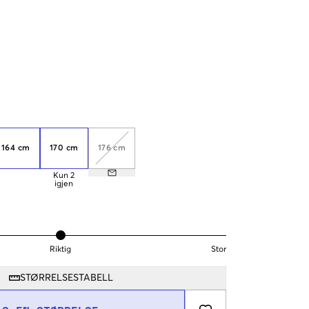
164 cm
170 cm
176 cm
Kun
2
igjen
Riktig
Stor
STØRRELSESTABELL