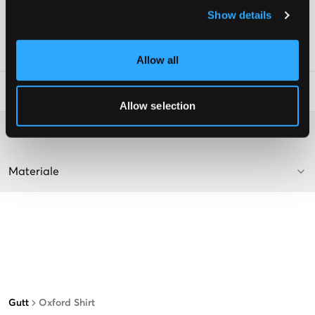
Rett passform
Show details
Supplier color/color code
:
Striped Blue
SKU
:
139706-003
Allow all
Vaskeråd
:
Allow selection
Washing advice
Materiale
Gutt
Oxford Shirt