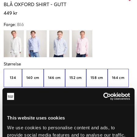
BLÅ
OXFORD SHIRT
-
GUTT
449 kr
Farge
:
Blå
Størrelse
134
140 cm
146 cm
152 cm
158 cm
164 cm
Kun
3
Kun
1
Kun
1
igjen
igjen
igjen
170 cm
176 cm
This website uses cookies
We use cookies to personalise content and ads, to
Opplevd størrelse
provide social media features and to analyse our traffic.