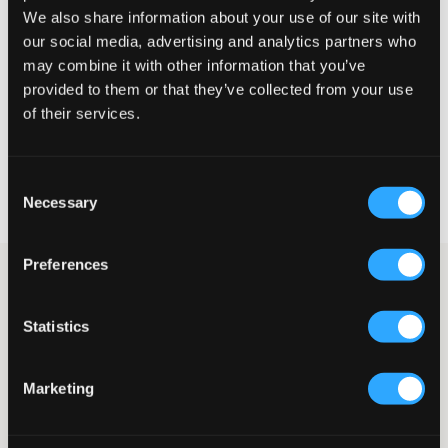
We also share information about your use of our site with
Liten
Riktig
Stor
our social media, advertising and analytics partners who
may combine it with other information that you’ve
STØRRELSESTABELL
provided to them or that they’ve collected from your use
VELG EN STØRRELSE
of their services.
Rask levering
Consent
Fri frakt over 999 kr
Necessary
Selection
Retur- og bytterett i 60 dager
Preferences
Stripete skjorte fra RYVLS med et stilrent og allsidig design.
Modellen har klassisk krage og knapping foran, noe som gjør
den passende både til hverdags og mer formelle anledninger.
Statistics
Den rette passformen gir et avslappet men velkledd uttrykk. Kan
bæres som den er eller åpen over en T-skjorte for en mer
avslappet stil.
Marketing
Skjorte
Klassisk krage
Knapping foran