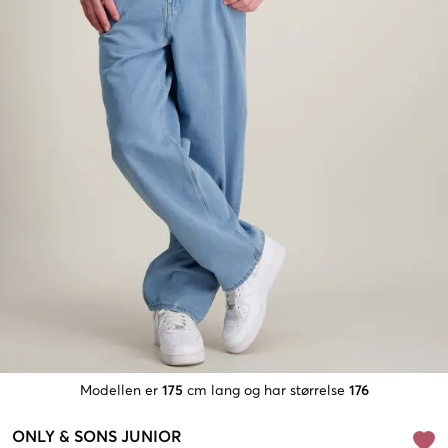
Modellen er
175
cm lang og har størrelse
176
ONLY & SONS JUNIOR