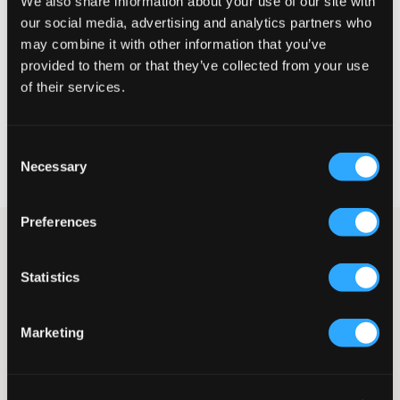
We also share information about your use of our site with
Liten
Riktig
Stor
our social media, advertising and analytics partners who
may combine it with other information that you’ve
provided to them or that they’ve collected from your use
of their services.
VELG EN STØRRELSE
Consent
Rask levering
Necessary
Fri frakt over 999 kr
Selection
Retur- og bytterett i 60 dager
Preferences
Lys vide jeans fra Only & Sons. Jeansene er vide og gir en
avslappet look. Midjen er normalhøy. Gylfen består av knapp og
glidelås, og på innsiden finnes en justerbar strikk for at
Statistics
passformen skal være så bra og komfortabel som mulig.
Jeans
Marketing
Justerbar strikk
Normalhøy midje
Gylf bestående av knapp og glidelås
Vide ben