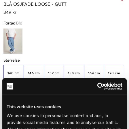
BLÅ
OSJFADE LOOSE
-
GUTT
349 kr
Farge
:
Blå
Størrelse
140 cm
146 cm
152 cm
158 cm
164 cm
170 cm
Kun
2
igjen
176 cm
This website uses cookies
We use cookies to personalise content and ads, to
Opplevd størrelse
provide social media features and to analyse our traffic.