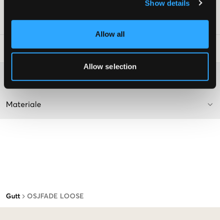
Supplier color/color code
:
Light Blue Denim
Show details
SKU
:
139672-001
Allow all
Vaskeråd
:
Allow selection
Washing advice
Materiale
Gutt
OSJFADE LOOSE