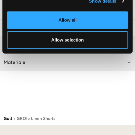
Show details
SKU
:
112480-003
Allow all
Vaskeråd
:
Allow selection
Washing advice
Materiale
Gutt
GROle Linen Shorts