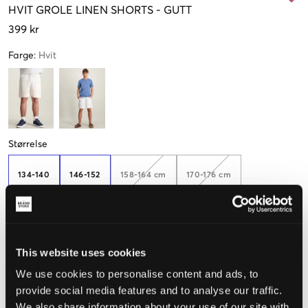
HVIT
GROLE LINEN SHORTS
-
GUTT
399 kr
Farge
:
Hvit
Størrelse
134-140
146-152
158-164 cm
170-176 cm
182-188 cm
This website uses cookies
We use cookies to personalise content and ads, to
Opplevd størrelse
provide social media features and to analyse our traffic.
We also share information about your use of our site with