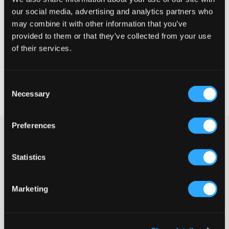
Liten
Riktig
Stor
our social media, advertising and analytics partners who
may combine it with other information that you’ve
STØRRELSESTABELL
provided to them or that they’ve collected from your use
VELG EN STØRRELSE
of their services.
Rask levering
Consent
Fri frakt over 999 kr
Necessary
Selection
Retur- og bytterett i 60 dager
Preferences
Vita shorts i linnemix fra Grunt. I midjen finnes det elastikk og
snøring, og det er lommer på siden. Match gjerne disse sammen
med den tilhørende skjorten for et komplett sett.
Statistics
Shorts
Elastikk
Snøring
Marketing
Sidelommer
Normal passform
Fake lomme bak
Farge: Hvit