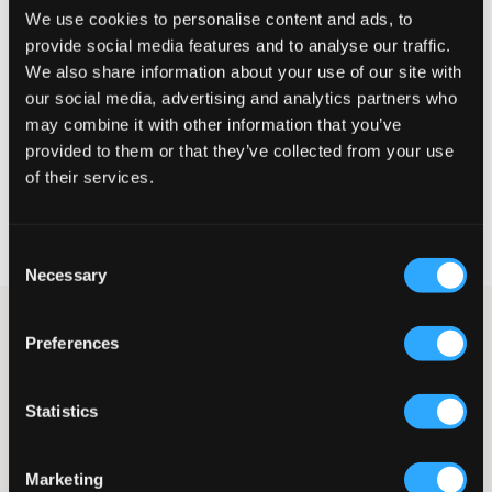
We use cookies to personalise content and ads, to
provide social media features and to analyse our traffic.
Liten
Riktig
Stor
We also share information about your use of our site with
STØRRELSESTABELL
our social media, advertising and analytics partners who
may combine it with other information that you’ve
VELG EN STØRRELSE
provided to them or that they’ve collected from your use
of their services.
Rask levering
Fri frakt over 999 kr
Consent
Retur- og bytterett i 60 dager
Necessary
Selection
Mørkeblå joggebukser fra LMTD. Buksen har sidelommer og i
Preferences
midjen finnes strikk og snøring. Midjen er justerbar på innsiden
for at passformen skal være så bra og komfortabel som mulig.
Disse buksene er både stilrene og behagelige.
Statistics
Joggebukser
Sidelommer
Mansjetter ved bena
Marketing
Strikk