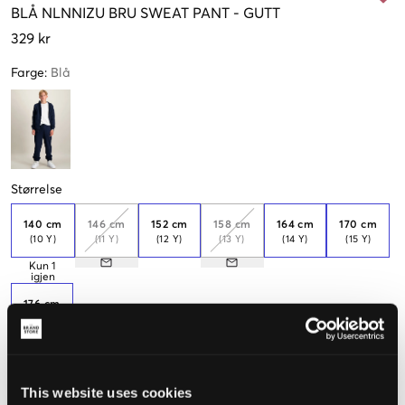
BLÅ
NLNNIZU BRU SWEAT PANT
-
GUTT
329 kr
Farge
:
Blå
Størrelse
140 cm
146 cm
152 cm
158 cm
164 cm
170 cm
(10 Y)
(11 Y)
(12 Y)
(13 Y)
(14 Y)
(15 Y)
Kun
1
igjen
176 cm
(16 Y)
Kun
3
igjen
This website uses cookies
Opplevd størrelse