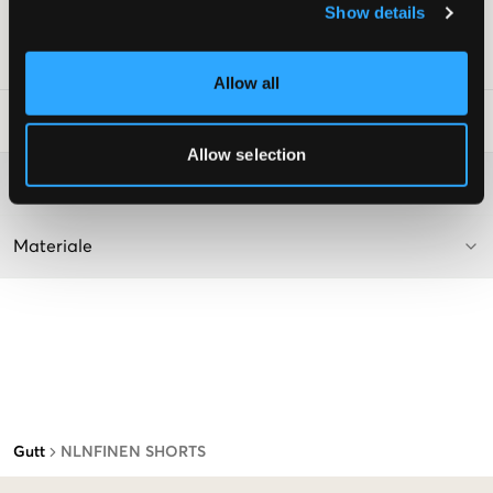
Show details
Supplier color/color code
:
White Alyssum
SKU
:
138928-001
Allow all
Vaskeråd
:
Allow selection
Washing advice
Materiale
Gutt
NLNFINEN SHORTS