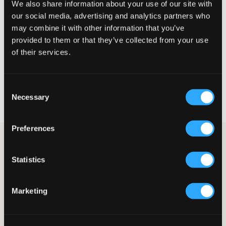
We also share information about your use of our site with
Liten
Riktig
Stor
our social media, advertising and analytics partners who
may combine it with other information that you’ve
STØRRELSESTABELL
provided to them or that they’ve collected from your use
of their services.
VELG EN STØRRELSE
Consent
Rask levering
Necessary
Selection
Fri frakt over 999 kr
Retur- og bytterett i 60 dager
Preferences
Hvite shorts i linblanding fra LMTD. I midjen er det strikk og
snøring, og det finnes lommer på siden. På innsiden av shortsen
Statistics
er det en justerbar strikk som gjør at både passformen og
komforten blir så bra som mulig.
Shorts
Marketing
Strikk
Sidelommer
Normal passform
Falsk lomme bak