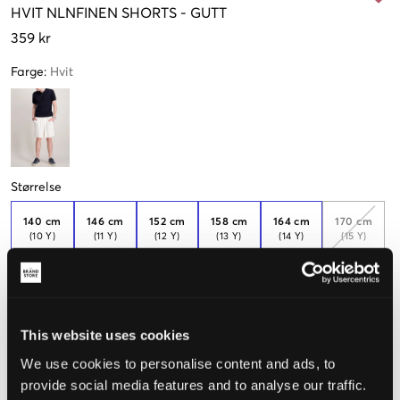
HVIT
NLNFINEN SHORTS
-
GUTT
359 kr
Farge
:
Hvit
Størrelse
140 cm
146 cm
152 cm
158 cm
164 cm
170 cm
(10 Y)
(11 Y)
(12 Y)
(13 Y)
(14 Y)
(15 Y)
Kun
1
igjen
176 cm
(16 Y)
This website uses cookies
We use cookies to personalise content and ads, to
provide social media features and to analyse our traffic.
Opplevd størrelse