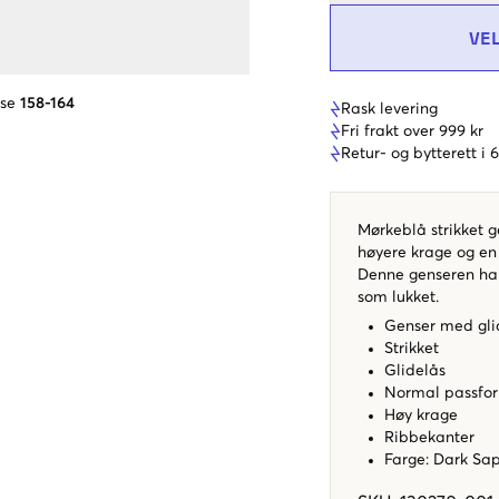
VE
lse
158-164
Rask levering
Fri frakt over 999 kr
Retur- og bytterett i
Mørkeblå strikket 
høyere krage og en 
Denne genseren har 
som lukket.
Genser med gli
Strikket
Glidelås
Normal passf
Høy krage
Ribbekanter
Farge: Dark Sa