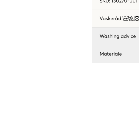
SKU
:
130270-001
Vaskeråd
:
Washing advice
Materiale