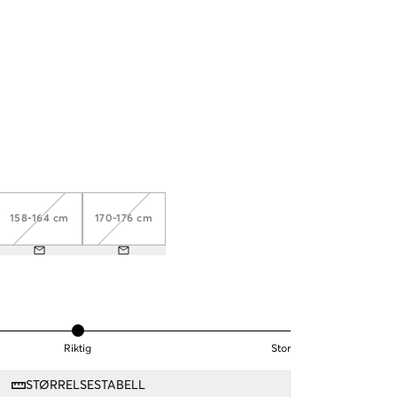
158-164 cm
170-176 cm
Riktig
Stor
STØRRELSESTABELL