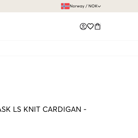
FRI FRAKT 
Norway
/
NOK
Market switch
SK LS KNIT CARDIGAN
-