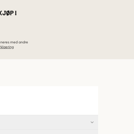
KJØP!
bineres med andre
klaering