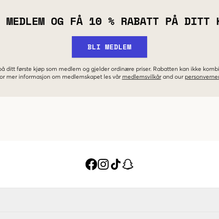
 MEDLEM OG FÅ 10 % RABATT PÅ DITT 
BLI MEDLEM
 på ditt første kjøp som medlem og gjelder ordinære priser. Rabatten kan ikke kom
 For mer informasjon om medlemskapet les vår
medlemsvilkår
and our
personverner