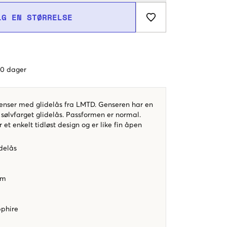
LG EN STØRRELSE
 60 dager
genser med glidelås fra LMTD. Genseren har en
sølvfarget glidelås. Passformen er normal.
et enkelt tidløst design og er like fin åpen
delås
orm
pphire