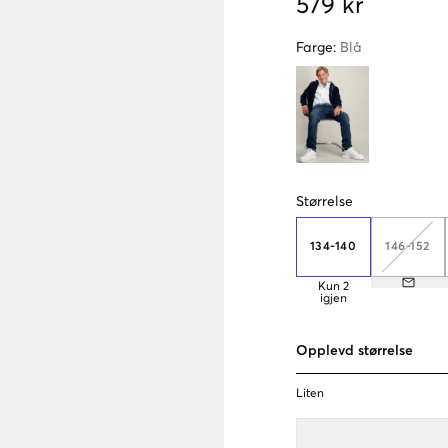
579 kr
Farge
:
Blå
Størrelse
134-140
146-152
Kun
2
igjen
Opplevd størrelse
Liten