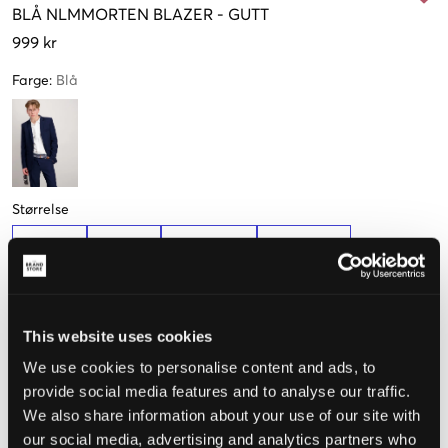
BLÅ
NLMMORTEN BLAZER
-
GUTT
999 kr
Farge
:
Blå
Størrelse
134-140
146-152
158-164 cm
170-176 cm
Opplevd størrelse
This website uses cookies
We use cookies to personalise content and ads, to
Liten
Riktig
Stor
provide social media features and to analyse our traffic.
We also share information about your use of our site with
STØRRELSESTABELL
our social media, advertising and analytics partners who