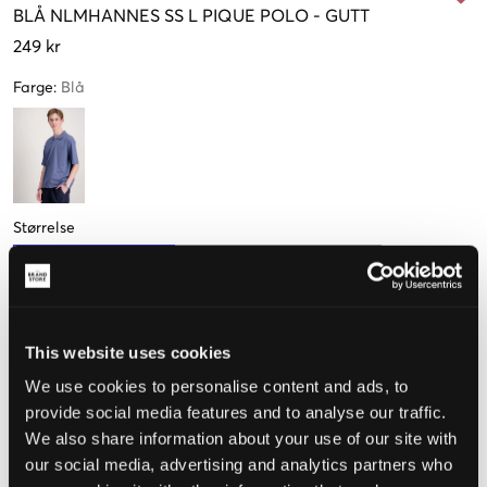
BLÅ
NLMHANNES SS L PIQUE POLO
-
GUTT
249 kr
Farge
:
Blå
Størrelse
134-140
146-152
158-164 cm
170-176 cm
Få igjen
This website uses cookies
Opplevd størrelse
We use cookies to personalise content and ads, to
provide social media features and to analyse our traffic.
Liten
Riktig
Stor
We also share information about your use of our site with
our social media, advertising and analytics partners who
STØRRELSESTABELL