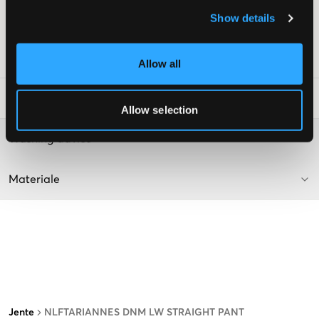
Justerbar midje
Gylf bestående av knapp og glidelås
Show details
Farge: Lys Blå Denim
SKU
:
124408-001
Allow all
Vaskeråd
:
Allow selection
Washing advice
Materiale
Jente
NLFTARIANNES DNM LW STRAIGHT PANT