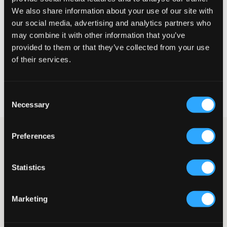
Liten
Riktig
Stor
We also share information about your use of our site with
our social media, advertising and analytics partners who
STØRRELSESTABELL
may combine it with other information that you’ve
provided to them or that they’ve collected from your use
VELG EN STØRRELSE
of their services.
Rask levering
Consent
Fri frakt over 999 kr
Necessary
Retur- og bytterett i 60 dager
Selection
Lys femlommers jeans fra LMTD. Midjen er normalhøy og bena
Preferences
har en rett avslappet passform. Gylfen består av knapp og
glidelås, og på innsiden finnes en justerbar strikk. Disse jeansene
er perfekte hverdagsjeans og kan matches til både tettsittende
Statistics
og avslappede overdeler.
Jeans
Marketing
Femlommersmodell
Rette ben
Normalhøy midje