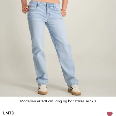
Modellen er
170
cm lang og har størrelse
170
LMTD