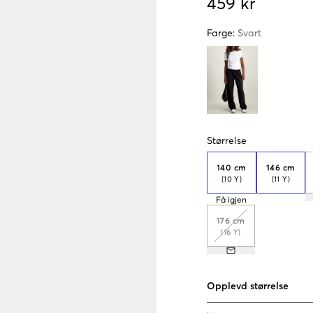
459 kr
Farge
:
Svart
Størrelse
140 cm
146 cm
(10 Y)
(11 Y)
Få igjen
176 cm
(16 Y)
Opplevd størrelse