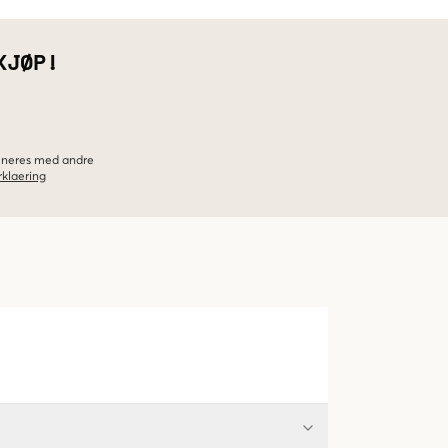
KJØP!
bineres med andre
klaering