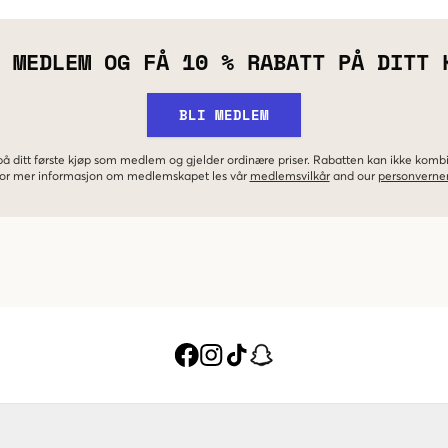
 MEDLEM OG FÅ 10 % RABATT PÅ DITT 
BLI MEDLEM
 på ditt første kjøp som medlem og gjelder ordinære priser. Rabatten kan ikke kom
 For mer informasjon om medlemskapet les vår
medlemsvilkår
and our
personverner