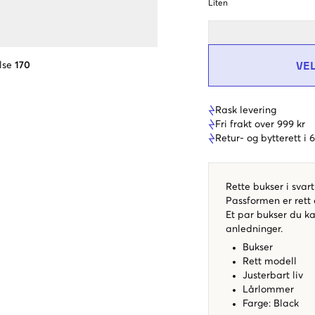
Liten
VE
lse
170
Rask levering
Fri frakt over 999 kr
Retur- og bytterett i
Rette bukser i svart
Passformen er rett
Et par bukser du ka
anledninger.
Bukser
Rett modell
Justerbart liv
Lårlommer
Farge: Black