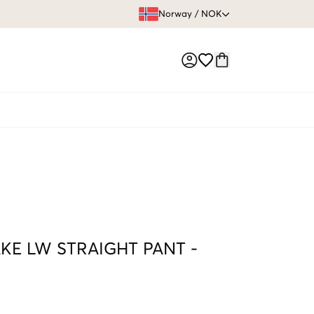
FRI FRAKT 
Norway
/
NOK
Market switch
KE LW STRAIGHT PANT
-