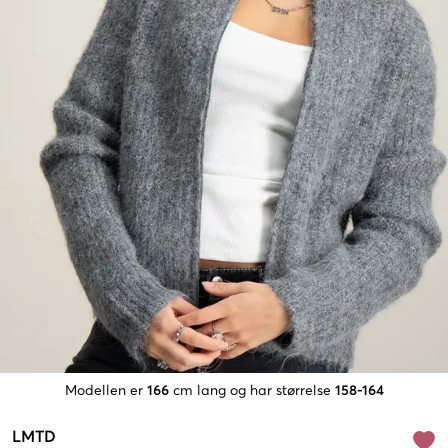
Modellen er
166
cm lang og har størrelse
158-164
LMTD