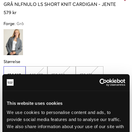
GRÅ
NLFNULO LS SHORT KNIT CARDIGAN
-
JENTE
579 kr
Farge
:
Grå
Størrelse
134-140
146-152
158-164 cm
170-176 cm
Kun
1
igjen
This website uses cookies
Opplevd størrelse
We use cookies to personalise content and ads, to
Liten
Riktig
Stor
provide social media features and to analyse our traffic.
We also share information about your use of our site with
STØRRELSESTABELL