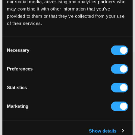
our social media, advertising and analytics partners who
may combine it with other information that you’ve
VELG EN STØRRELSE
provided to them or that they’ve collected from your use
of their services.
Rask levering
Fri frakt over 999 kr
Consent
Retur- og bytterett i 60 dager
Necessary
Selection
Mørkgrå strikket cardigan med glidelås fra LMTD. Denne
strikkede cardiganen er både stilren og koselig, perfekt for
Preferences
kjøligere dager. Med sin myke strikking og høyere krage gir den
et tidløst utseende som enkelt kan matches med både jeans og
skjørt. Genseren er like fin lukket som åpen.
Statistics
Genser
Strikket
Marketing
Høyere krage
Glidelås
Normal passform
Farge: Dark Grey Melange
Show details