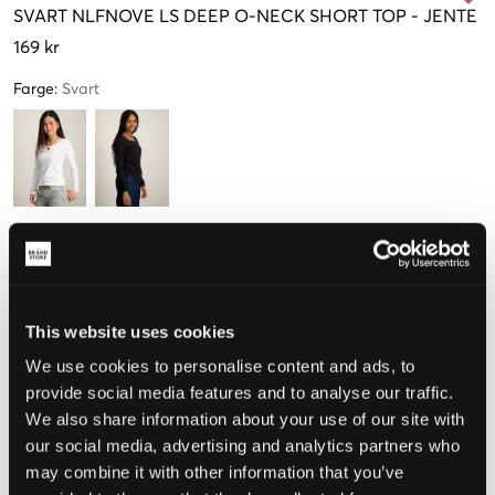
SVART
NLFNOVE LS DEEP O-NECK SHORT TOP
-
JENTE
169 kr
Farge
:
Svart
Størrelse
134-140
146-152
158-164 cm
170-176 cm
Kun
1
This website uses cookies
igjen
We use cookies to personalise content and ads, to
provide social media features and to analyse our traffic.
Opplevd størrelse
We also share information about your use of our site with
our social media, advertising and analytics partners who
Liten
Riktig
Stor
may combine it with other information that you’ve
STØRRELSESTABELL