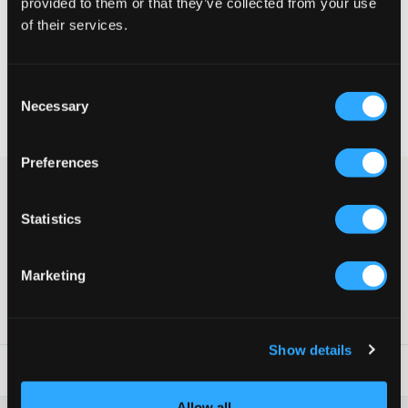
provided to them or that they’ve collected from your use
of their services.
VELG EN STØRRELSE
Consent
Rask levering
Necessary
Selection
Fri frakt over 999 kr
Retur- og bytterett i 60 dager
Preferences
Svart tettsittende topp fra LMTD. Halsutringningen er rund.
Dette er et enkelt plagg som passer både til bukser og skjørt.
Statistics
Topp
Rund halsutringning
Tettsittende passform
Marketing
Farge: Black
SKU
:
129687-002
Show details
Vaskeråd
:
Allow all