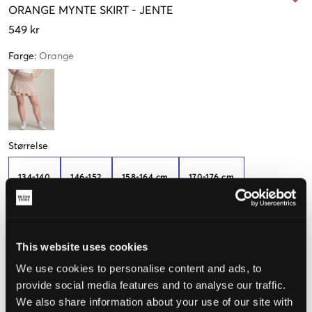
ORANGE
MYNTE SKIRT
-
JENTE
549 kr
Farge
:
Orange
Størrelse
134-140
146-152
158-164 cm
170-176 cm
Kun
2
Kun
3
igjen
igjen
182-188 cm
This website uses cookies
We use cookies to personalise content and ads, to
Kun
3
igjen
provide social media features and to analyse our traffic.
We also share information about your use of our site with
Opplevd størrelse