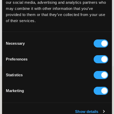
our social media, advertising and analytics partners who
may combine it with other information that you’ve
Liten
Riktig
Stor
provided to them or that they’ve collected from your use
of their services.
STØRRELSESTABELL
VELG EN STØRRELSE
Consent
Necessary
Selection
Rask levering
Fri frakt over 999 kr
Preferences
Retur- og bytterett i 60 dager
Statistics
Røff og blomstrete skjørt fra Grunt. Skjørtet har rysjer og en
bredere strikk i midjen. Dette skjørtet passer både til hverdags
og til fest.
Marketing
Skjørt
Rysjer
Bred strikk
Farge: Peach
Show details