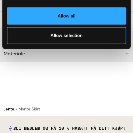
SKU
:
112488-001
Allow all
Vaskeråd
:
Allow selection
Washing advice
Materiale
Jente
Mynte Skirt
BLI MEDLEM OG FÅ 10 % RABATT PÅ DITT KJØP!