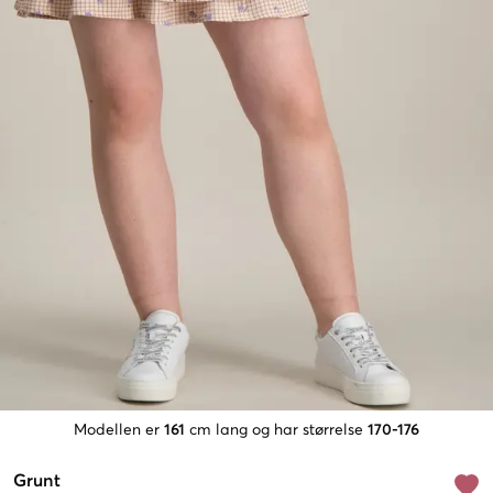
Modellen er
161
cm lang og har størrelse
170-176
Grunt