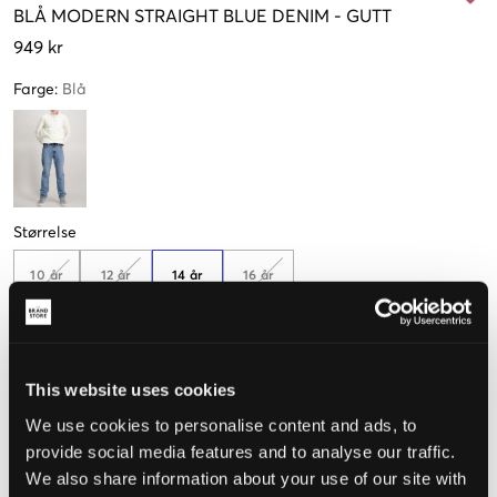
BLÅ
MODERN STRAIGHT BLUE DENIM
-
GUTT
949 kr
Farge
:
Blå
Størrelse
10 år
12 år
14 år
16 år
140 cm
(152 cm)
(164 cm)
(176 cm)
Opplevd størrelse
This website uses cookies
We use cookies to personalise content and ads, to
Liten
Riktig
Stor
provide social media features and to analyse our traffic.
STØRRELSESTABELL
We also share information about your use of our site with