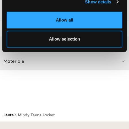
Supplier color/color code
:
Black
Show details
SKU
:
131722-001
Allow all
Vaskeråd
:
Allow selection
Washing advice
Materiale
Jente
Mindy Teens Jacket