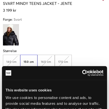
SVART
MINDY TEENS JACKET
-
JENTE
3 199 kr
Farge
:
Svart
Størrelse
140 cm
150 cm
160 cm
170 cm
Kun
3
igjen
Opplevd størrelse
This website uses cookies
We use cookies to personalise content and ads, to
Liten
Riktig
Stor
provide social media features and to analyse our traffic.
STØRRELSESTABELL