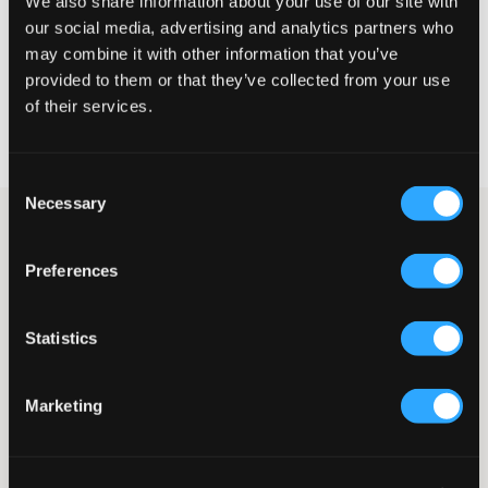
We also share information about your use of our site with
our social media, advertising and analytics partners who
VELG EN STØRRELSE
may combine it with other information that you’ve
provided to them or that they’ve collected from your use
of their services.
Rask levering
Fri frakt over 999 kr
Retur- og bytterett i 60 dager
Consent
Necessary
Selection
Svart vattert jakke fra velkjente ROCKANDBLUE. Vatteringen
består av polyester og ytterstoffet er vannavvisende. Jakken er
utstyrt med en justerbar hette og praktiske lommer med
Preferences
glidelås. Brede ribbestrikkede mansjetter finnes ved
ermesluttene.
Statistics
Jakke
Hette (ikke avtakbar)
Snøring i hetten
Marketing
Lommer med glidelås
Vannavvisende overflate
Justerbar hette
Farge: 89900 Black