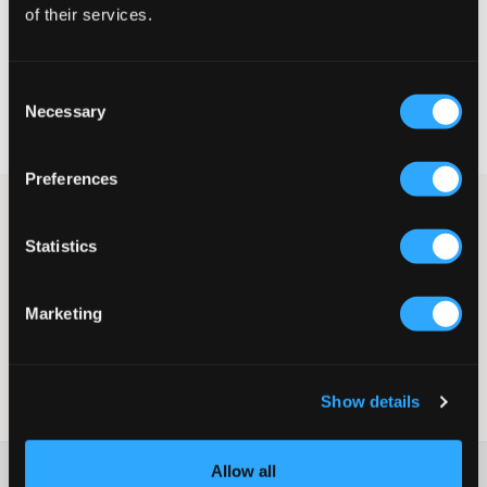
of their services.
VELG EN STØRRELSE
Consent
Rask levering
Necessary
Selection
Fri frakt over 999 kr
Retur- og bytterett i 60 dager
Preferences
Lave svarte joggesko med gummisåle fra RYVLS. Sålehøyden er
3 cm og det er svarte lisser øverst. Disse joggeskoene har et
Statistics
enkelt design som gjør at de passer til det aller meste.
Joggesko
Snøring
Marketing
Sålehøyde: 3 cm
Farge: Svart
Supplier color/color code
:
Black
Show details
SKU
:
136948-003
Allow all
Washing advice