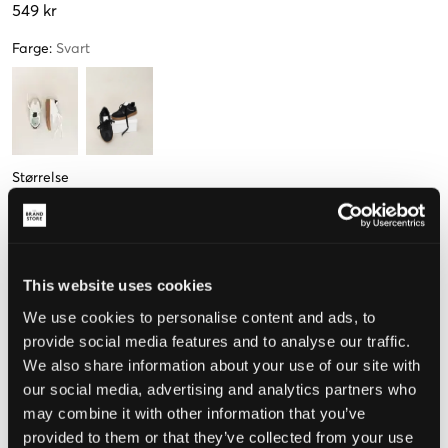
549 kr
Farge
:
Svart
Størrelse
36
37
38
39
40
41
Kun
1
Kun
1
igjen
igjen
This website uses cookies
Mål foten for å velge riktig størrelse
We use cookies to personalise content and ads, to
provide social media features and to analyse our traffic.
Opplevd størrelse
We also share information about your use of our site with
our social media, advertising and analytics partners who
Liten
Riktig
Stor
may combine it with other information that you’ve
STØRRELSESTABELL
provided to them or that they’ve collected from your use