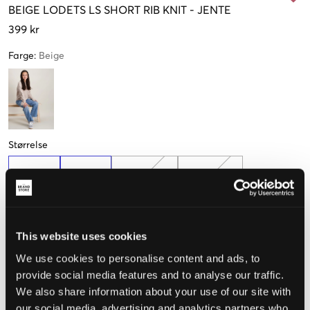
BEIGE
LODETS LS SHORT RIB KNIT
-
JENTE
399 kr
Farge
:
Beige
Størrelse
134-140
146-152
158-164 cm
170-176 cm
This website uses cookies
Opplevd størrelse
We use cookies to personalise content and ads, to
Liten
Riktig
Stor
provide social media features and to analyse our traffic.
We also share information about your use of our site with
STØRRELSESTABELL
our social media, advertising and analytics partners who