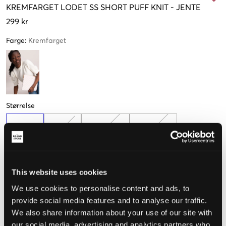
KREMFARGET
LODET SS SHORT PUFF KNIT
-
JENTE
299 kr
Farge
:
Kremfarget
Størrelse
134-140
146-152
158-164 cm
170-176 cm
This website uses cookies
Opplevd størrelse
We use cookies to personalise content and ads, to
Liten
Riktig
Stor
provide social media features and to analyse our traffic.
We also share information about your use of our site with
STØRRELSESTABELL
our social media, advertising and analytics partners who