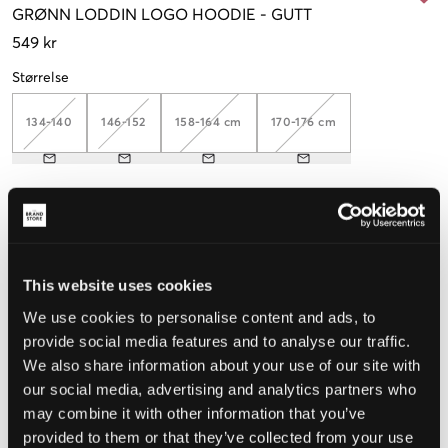
GRØNN
LODDIN LOGO HOODIE
-
GUTT
549 kr
Størrelse
134-140
146-152
158-164 cm
170-176 cm
Opplevd størrelse
Liten
Riktig
Stor
This website uses cookies
We use cookies to personalise content and ads, to
VELG EN STØRRELSE
provide social media features and to analyse our traffic.
We also share information about your use of our site with
our social media, advertising and analytics partners who
Rask levering
may combine it with other information that you’ve
Fri frakt over 999 kr
provided to them or that they’ve collected from your use
Retur- og bytterett i 60 dager