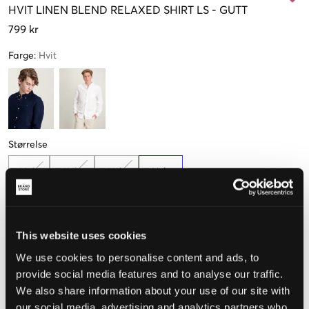
HVIT
LINEN BLEND RELAXED SHIRT LS
-
GUTT
799 kr
Farge
:
Hvit
Størrelse
10 år
12 år
14 år
16 år
140 cm
(152 cm)
(164 cm)
(176 cm)
This website uses cookies
Opplevd størrelse
We use cookies to personalise content and ads, to
Liten
Riktig
Stor
provide social media features and to analyse our traffic.
We also share information about your use of our site with
STØRRELSESTABELL
our social media, advertising and analytics partners who