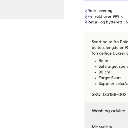
Rask levering
Fri frakt over 999 kr
Retur- og bytterett i
Svart belte fra Pol
beltets lengde er 9
forskjellige bukser 
Belte
Sølvfarget spe
90 cm
Farge: Svart
Supplier color/
SKU
:
133188-002
Washing advice
Materiale