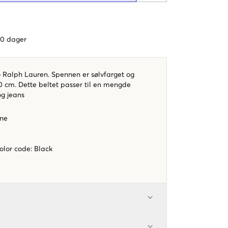
 60 dager
o Ralph Lauren. Spennen er sølvfarget og
0 cm. Dette beltet passer til en mengde
og jeans
nne
color code
:
Black