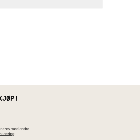
KJØP!
bineres med andre
klaering