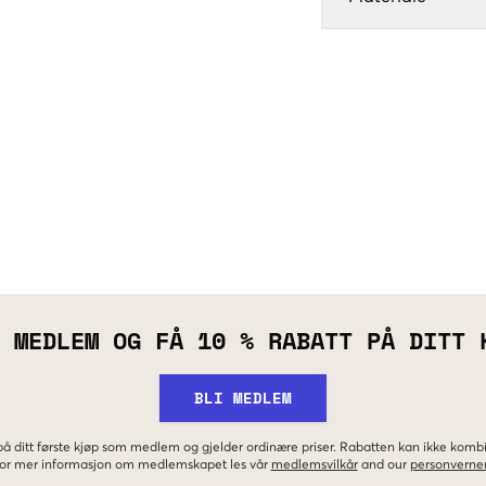
 MEDLEM OG FÅ 10 % RABATT PÅ DITT 
BLI MEDLEM
 på ditt første kjøp som medlem og gjelder ordinære priser. Rabatten kan ikke kom
 For mer informasjon om medlemskapet les vår
medlemsvilkår
and our
personverner