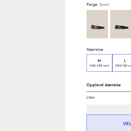
Farge
:
Svart
Størrelse
M
L
(140-149 cm)
(150-161 
Opplevd størrelse
Liten
VE