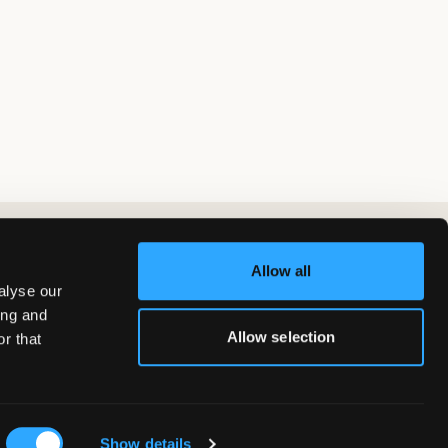
Allow all
alyse our
ing and
Allow selection
r that
Show details