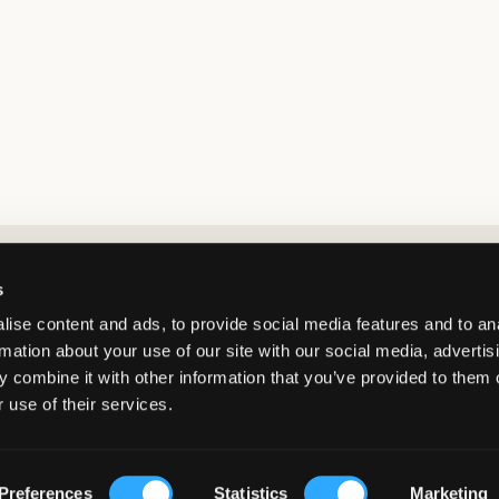
Market switcher
s
ise content and ads, to provide social media features and to an
rmation about your use of our site with our social media, advertis
 combine it with other information that you’ve provided to them o
 use of their services.
Norway
/
NOK
© Copyright 2026 Kids Brand Store AB
Preferences
Statistics
Marketing