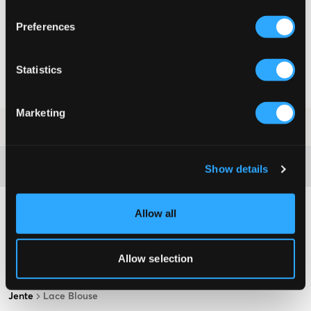
VELG EN STØRRELSE
Preferences
Rask levering
Statistics
Fri frakt over 999 kr
Retur- og bytterett i 60 dager
Marketing
SKU
:
135381-002
Washing advice
Show details
Allow all
Allow selection
Jente
Lace Blouse