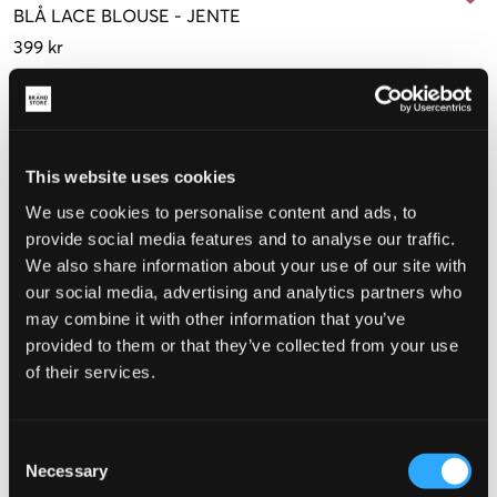
BLÅ
LACE BLOUSE
-
JENTE
399 kr
Farge
:
Blå
This website uses cookies
We use cookies to personalise content and ads, to
Størrelse
provide social media features and to analyse our traffic.
We also share information about your use of our site with
134-140
146-152
158-164 cm
170-176 cm
our social media, advertising and analytics partners who
may combine it with other information that you’ve
provided to them or that they’ve collected from your use
of their services.
Opplevd størrelse
Liten
Riktig
Stor
Consent
Necessary
STØRRELSESTABELL
Selection