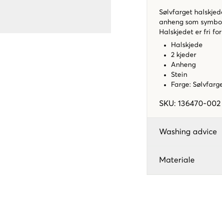
Sølvfarget halskjed
anheng som symboli
Halskjedet er fri fo
Halskjede
2 kjeder
Anheng
Stein
Farge: Sølvfarg
SKU
:
136470-002
Washing advice
Materiale