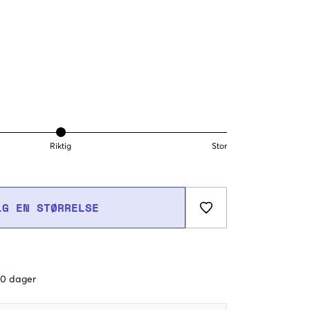
Riktig
Stor
LG EN STØRRELSE
 60 dager