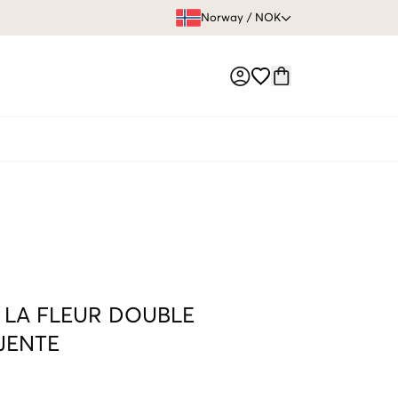
FRI FRAKT 
Norway
/
NOK
Market switch
LA FLEUR DOUBLE
JENTE