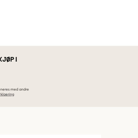
KJØP!
bineres med andre
klaering