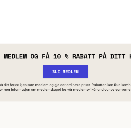
 MEDLEM OG FÅ 10 % RABATT PÅ DITT 
BLI MEDLEM
 på ditt første kjøp som medlem og gjelder ordinære priser. Rabatten kan ikke kom
 For mer informasjon om medlemskapet les vår
medlemsvilkår
and our
personverner