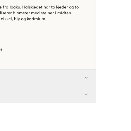
e fra Ioaku. Halskjedet har to kjeder og to
serer blomster med steiner i midten.
r nikkel, bly og kadmium.
et