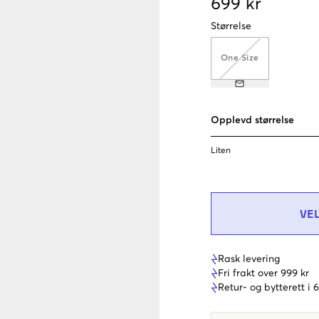
699 kr
Størrelse
One Size
Opplevd størrelse
Liten
VE
Rask levering
Fri frakt over 999 kr
Retur- og bytterett i