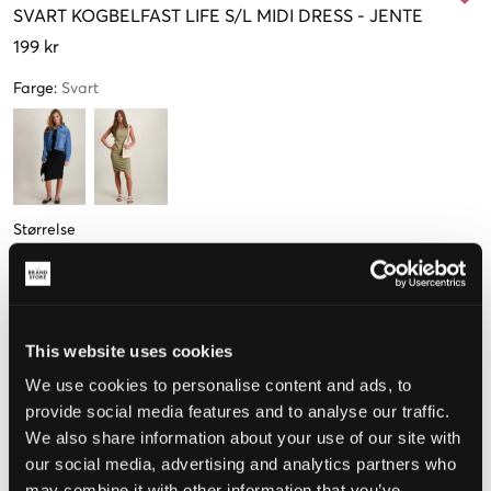
SVART
KOGBELFAST LIFE S/L MIDI DRESS
-
JENTE
199 kr
Farge
:
Svart
Størrelse
134-140
146-152
158-164 cm
Kun
1
Kun
1
Kun
1
igjen
igjen
igjen
This website uses cookies
We use cookies to personalise content and ads, to
Opplevd størrelse
provide social media features and to analyse our traffic.
We also share information about your use of our site with
Liten
Riktig
Stor
our social media, advertising and analytics partners who
STØRRELSESTABELL
may combine it with other information that you’ve