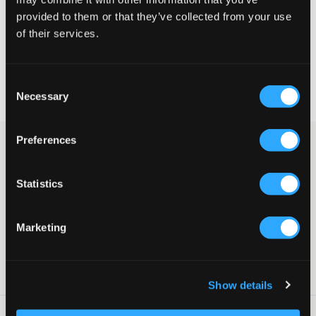
provided to them or that they’ve collected from your use
VELG EN STØRRELSE
of their services.
Rask levering
Consent
Fri frakt over 999 kr
Necessary
Selection
Retur- og bytterett i 60 dager
Preferences
Svart ribbestrikket kjole fra Only. Kjolen har rund hals og en
tettsittende passform. En dekorativ splitt finnes nederst.
Kjole
Statistics
Rund hals
Tettsittende passform
Splitt
Marketing
Farge: Svart
Supplier color/color code
:
Black
SKU
:
129732-001
Show details
Vaskeråd
: