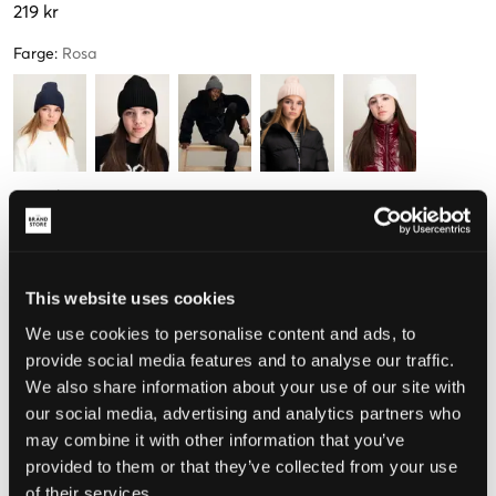
219 kr
Farge
:
Rosa
Størrelse
One Size
Få igjen
This website uses cookies
We use cookies to personalise content and ads, to
Opplevd størrelse
provide social media features and to analyse our traffic.
We also share information about your use of our site with
Liten
Riktig
Stor
our social media, advertising and analytics partners who
may combine it with other information that you’ve
STØRRELSESTABELL
provided to them or that they’ve collected from your use
VELG EN STØRRELSE
of their services.