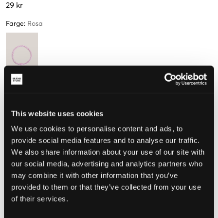
29 kr
Farge
:
Rosa
Størrelse
One Size
This website uses cookies
We use cookies to personalise content and ads, to
provide social media features and to analyse our traffic.
Opplevd størrelse
We also share information about your use of our site with
our social media, advertising and analytics partners who
Liten
Riktig
Stor
may combine it with other information that you’ve
provided to them or that they’ve collected from your use
of their services.
VELG EN STØRRELSE