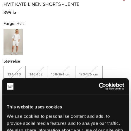
HVIT
KATE LINEN SHORTS
-
JENTE
399 kr
Farge
:
Hvit
Størrelse
134-140
146-152
158-164 cm
170-176 cm
182-188 cm
This website uses cookies
Kun
1
igjen
We use cookies to personalise content and ads, to
provide social media features and to analyse our traffic.
Opplevd størrelse
We also share information about your use of our site with