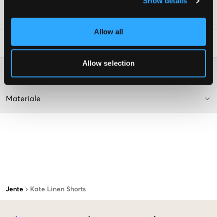
Show details
SKU
:
128102-002
Allow all
Vaskeråd
:
Allow selection
Washing advice
Materiale
Jente
Kate Linen Shorts