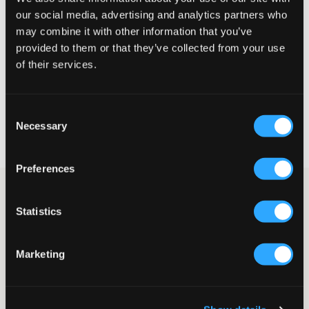
our social media, advertising and analytics partners who
Liten
Riktig
Stor
may combine it with other information that you’ve
STØRRELSESTABELL
provided to them or that they’ve collected from your use
of their services.
VELG EN STØRRELSE
Consent
Rask levering
Necessary
Selection
Fri frakt over 999 kr
Retur- og bytterett i 60 dager
Preferences
Vanlige shorts i linnemiks fra Grunt. I midjen er det strikk, og
lommer på sidene. Match gjerne disse sammen med den
Statistics
tilhørende skjorten for et komplett sett.
Shorts
Linnemiks
Marketing
Strikk
Sidela lommer
Normal passform
Farge: White