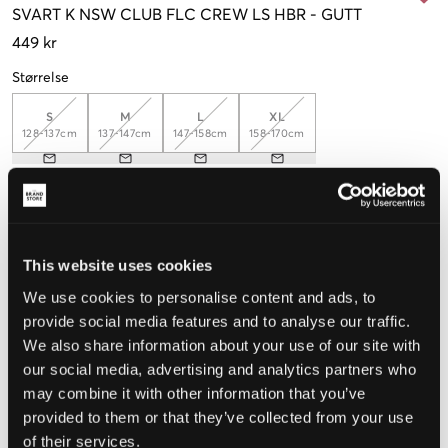
SVART
K NSW CLUB FLC CREW LS HBR
-
GUTT
449 kr
Størrelse
S
M
L
XL
128-137cm
137-147cm
147-158cm
158-170cm
Opplevd størrelse
Liten
Riktig
Stor
This website uses cookies
STØRRELSESTABELL
We use cookies to personalise content and ads, to
provide social media features and to analyse our traffic.
VELG EN STØRRELSE
We also share information about your use of our site with
our social media, advertising and analytics partners who
may combine it with other information that you’ve
Rask levering
provided to them or that they’ve collected from your use
Fri frakt over 999 kr
of their services.
Retur- og bytterett i 60 dager