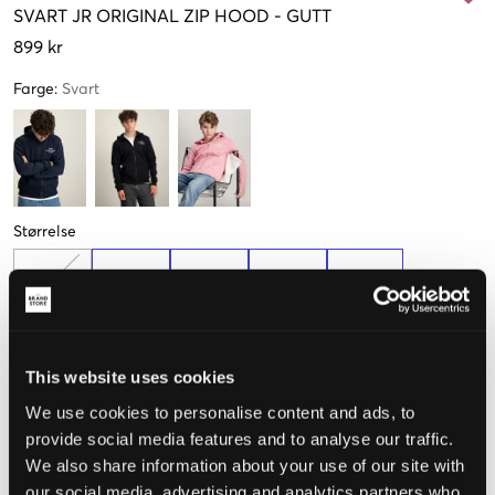
SVART
JR ORIGINAL ZIP HOOD
-
GUTT
899 kr
Farge
:
Svart
Størrelse
130 cm
140 cm
150 cm
160 cm
170 cm
This website uses cookies
Opplevd størrelse
We use cookies to personalise content and ads, to
Liten
Riktig
Stor
provide social media features and to analyse our traffic.
We also share information about your use of our site with
STØRRELSESTABELL
our social media, advertising and analytics partners who