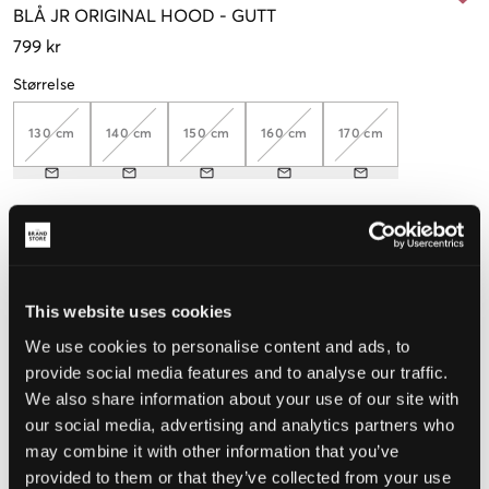
BLÅ
JR ORIGINAL HOOD
-
GUTT
799 kr
Størrelse
130 cm
140 cm
150 cm
160 cm
170 cm
Opplevd størrelse
Liten
Riktig
Stor
This website uses cookies
STØRRELSESTABELL
We use cookies to personalise content and ads, to
VELG EN STØRRELSE
provide social media features and to analyse our traffic.
We also share information about your use of our site with
our social media, advertising and analytics partners who
Rask levering
may combine it with other information that you’ve
Fri frakt over 999 kr
provided to them or that they’ve collected from your use
Retur- og bytterett i 60 dager