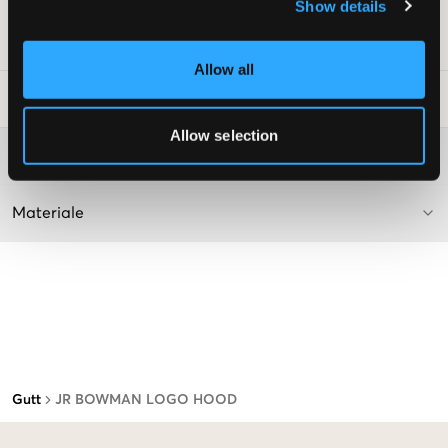
Supplier color/color code
:
OFF WHITE
Show details
SKU
:
131708-001
Allow all
Vaskeråd
:
Allow selection
Washing advice
Materiale
Gutt
JR BOWMAN LOGO HOOD