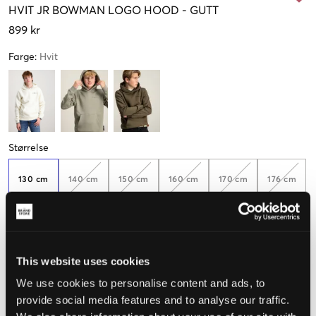
HVIT
JR BOWMAN LOGO HOOD
-
GUTT
899 kr
Farge
:
Hvit
Størrelse
130 cm
140 cm
150 cm
160 cm
170 cm
176 cm
Kun
1
igjen
Opplevd størrelse
This website uses cookies
We use cookies to personalise content and ads, to
Liten
Riktig
Stor
provide social media features and to analyse our traffic.
STØRRELSESTABELL