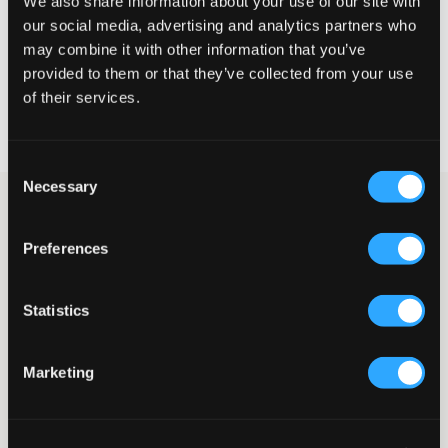
We also share information about your use of our site with
our social media, advertising and analytics partners who
VELG EN STØRRELSE
may combine it with other information that you’ve
provided to them or that they’ve collected from your use
of their services.
Rask levering
Fri frakt over 999 kr
Retur- og bytterett i 60 dager
Consent
Necessary
Selection
Benhvit hettegenser fra Sail Racing. Merkets logo er trykket med
et gummitrykk og er plassert på brystet. Logoen er også trykket
på hetten. Foran finnes en kengurulomme, og det er mansjetter
Preferences
nederst og ved ermesluttene.
Hettegenser
Statistics
Hette
Gummitrykk
Mansjetter
Marketing
Kengurulomme
Normal passform
Snor
Farge: 102 Off White