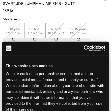
SVART
JDB JUMPMAN AIR EMB
-
GUTT
189 kr
Størrelse
8-10 year
10-12 år
12-13 år
13-15 years
(128-137 cm)
(137-147 cm)
(147-158 cm)
(158-170 cm)
Opplevd størrelse
Liten
Riktig
Stor
This website uses cookies
STØRRELSESTABELL
We use cookies to personalise content and ads, to
provide social media features and to analyse our traffic.
VELG EN STØRRELSE
We also share information about your use of our site with
our social media, advertising and analytics partners who
may combine it with other information that you’ve
Rask levering
provided to them or that they’ve collected from your use
Fri frakt over 999 kr
of their services.
Retur- og bytterett i 60 dager