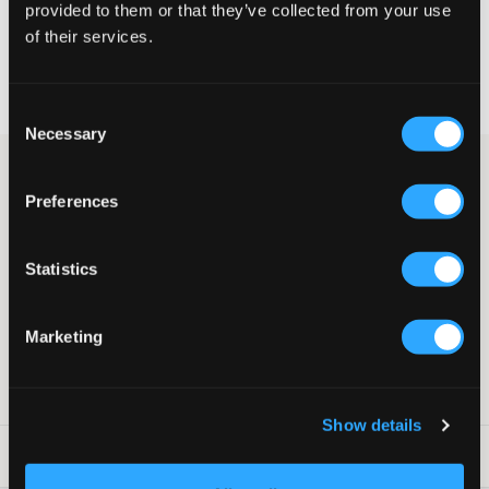
provided to them or that they’ve collected from your use
of their services.
Rask levering
Fri frakt over 999 kr
Åpent kjøp gjelder når forseglingen ikke er brutt
Consent
Necessary
Selection
5-pakning boksere fra Jack & Jones. Bokserne har middels lange
ben og middels høy midje. Logoen er plassert på strikken øverst.
Preferences
Boksere i trunkmodell
5-pakning
Middels lange ben
Statistics
Middels høy midje
Merket strikk i livet
Farge: Black
Marketing
Supplier color/color code
:
BLACK
SKU
:
130460-001
Show details
Vaskeråd
: