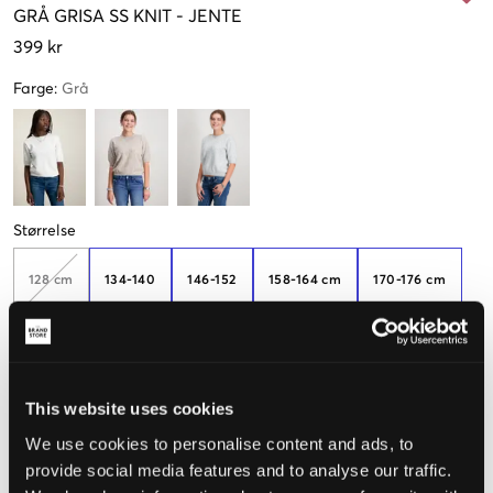
GRÅ
GRISA SS KNIT
-
JENTE
399 kr
Farge
:
Grå
Størrelse
128 cm
134-140
146-152
158-164 cm
170-176 cm
182-188 cm
This website uses cookies
We use cookies to personalise content and ads, to
Opplevd størrelse
provide social media features and to analyse our traffic.
Liten
Riktig
Stor