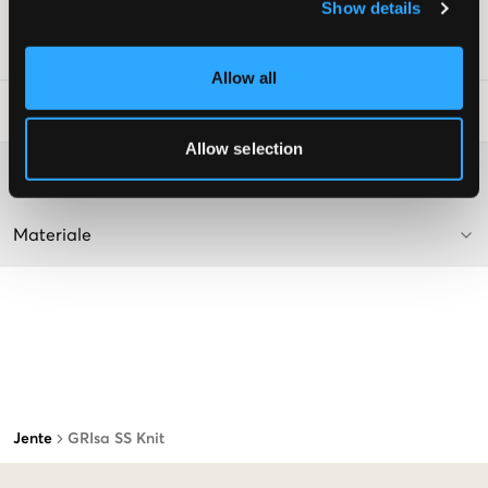
Show details
Supplier color/color code
:
Grey
SKU
:
134807-003
Allow all
Vaskeråd
:
Allow selection
Washing advice
Materiale
Jente
GRIsa SS Knit