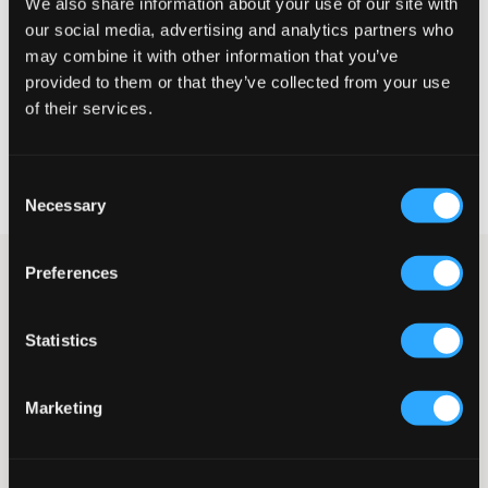
We also share information about your use of our site with
our social media, advertising and analytics partners who
STØRRELSESTABELL
may combine it with other information that you’ve
provided to them or that they’ve collected from your use
VELG EN STØRRELSE
of their services.
Rask levering
Consent
Fri frakt over 999 kr
Necessary
Retur- og bytterett i 60 dager
Selection
Preferences
Lys grå strikket topp fra Grunt. Med sin myke strikk og klassiske
runde halsutringning gir den et tidløst utseende som enkelt kan
matches med både jeans og skjørt. Vi anbefaler at denne
genseren vaskes før bruk for å bevare den fine passformen så
Statistics
lenge som mulig.
Topp
Marketing
Rund halsutringning
Strikket
Avslappet passform
Farge: Grå